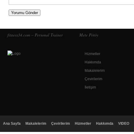
fitness34.com – Personal Trainer
Mete Pötöy
Hizmetler
Hakkımda
Makalelerim
Çevirilerim
İletişim
Ana Sayfa
Makalelerim
Çevirilerim
Hizmetler
Hakkımda
VIDEO