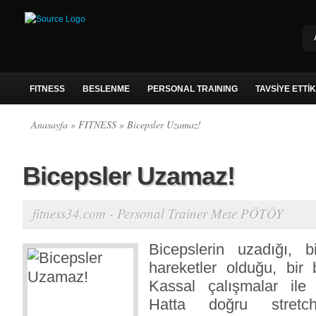
FITNESS
BESLENME
PERSONAL TRAINING
TAVSİYE ETTİ
Anasayfa
»
FITNESS
» Bicepsler Uzamaz!
Bicepsler Uzamaz!
fitness34.com - Personal Trainer Mete PÖTÖY
Bicepslerin uzadığı, b
hareketler olduğu, bir 
Kassal çalışmalar ile
Hatta doğru stretch