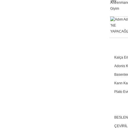
Kalça Er
Adonis K
Basenler
Karın Kas
Plato Evr
BESLE
ÇEVİRİ