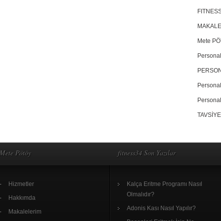
FITNES
MAKALE
Mete PÖ
Personal
PERSON
Personal
Personal
TAVSİYE
Mete Pötöy
fitness34 Son Yazılar
Hizmetler
Kalça Eritme Programı Nasıl
Olmalıdır?
Hakkımda
Adonis Kası Nasıl Yapılır?
Makalelerim