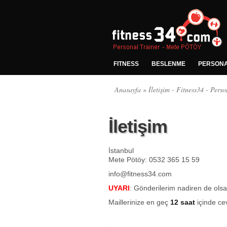
FITNESS
BESLENME
PERSONA
Anasayfa
» İletişim - Fitness34 - Perso
İletişim
İstanbul
Mete Pötöy: 0532 365 15 59
info@fitness34.com
UYARI
: Gönderilerim nadiren de ols
Maillerinize en geç
12 saat
içinde cev