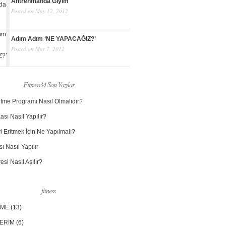
Antrenmanda Giyim
Posted on May 12, 2012
Adım Adım ‘NE YAPACAĞIZ?’
Posted on Mar 7, 2012
Fitness34 Son Yazılar
itme Programı Nasıl Olmalıdır?
ası Nasıl Yapılır?
i Eritmek İçin Ne Yapılmalı?
ı Nasıl Yapılır
esi Nasıl Aşılır?
fitness
NME
(13)
LERİM
(6)