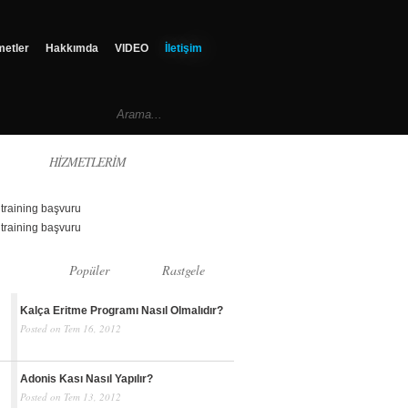
metler
Hakkımda
VIDEO
İletişim
HİZMETLERİM
Popüler
Rastgele
Kalça Eritme Programı Nasıl Olmalıdır?
Posted on Tem 16, 2012
Adonis Kası Nasıl Yapılır?
Posted on Tem 13, 2012