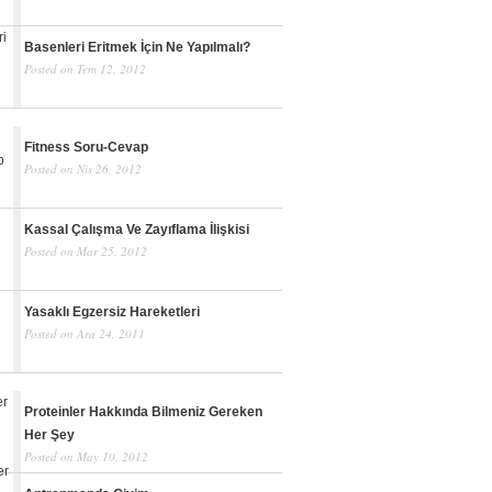
Basenleri Eritmek İçin Ne Yapılmalı?
Posted on Tem 12, 2012
Fitness Soru-Cevap
Posted on Nis 26, 2012
Kassal Çalışma Ve Zayıflama İlişkisi
Posted on Mar 25, 2012
Yasaklı Egzersiz Hareketleri
Posted on Ara 24, 2011
Proteinler Hakkında Bilmeniz Gereken
Her Şey
Posted on May 10, 2012