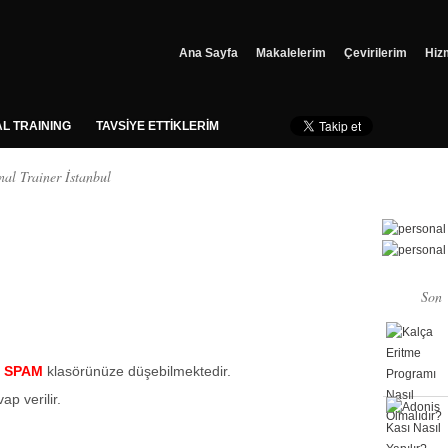
Ana Sayfa
Makalelerim
Çevirilerim
Hiz
L TRAINING
TAVSİYE ETTİKLERİM
nal Trainer İstanbul
Son
a
SPAM
klasörünüze düşebilmektedir.
ap verilir.