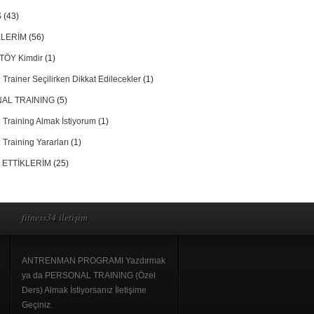
S
(43)
LERİM
(56)
TÖY Kimdir
(1)
 Trainer Seçilirken Dikkat Edilecekler
(1)
AL TRAINING
(5)
 Training Almak İstiyorum
(1)
 Training Yararları
(1)
 ETTİKLERİM
(25)
fitness34 iletişim
ANTRENMAN PROGRAMI Yazdırmak
ya da PERSONAL TRAINING (Özel
Ders) Almak İstiyorsanız İletişime
Geçiniz.